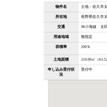
物件名
土地：佐久市
所在地
長野県佐久市太
交通
JR小海線 太
用途地域
無指定
容積率
200％
土地面積
210.00㎡（6
申し込み受付状
受付中
況