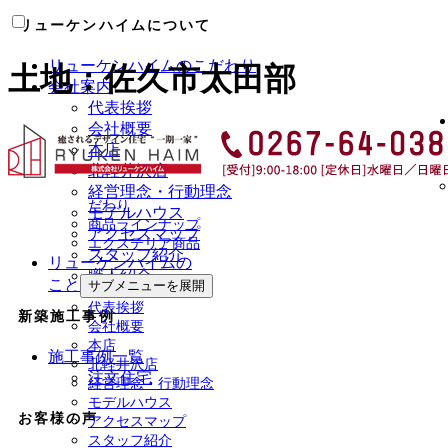
リューケンハイムについて
リューケンハイムのこだわり
土地：佐久市太田部
会社案内
代表挨拶
会社概要
本店
北軽井沢店
経営理念・行動理念
だわり
モデルハウス
商品ラインナップ
アクセスマップ
エクステリア商品
スタッフ紹介
リューケンハイムの
職人紹介
こと
サブメニューを展開
代表挨拶
新築施工事例
会社概要
本店
施工事例一覧
北軽井沢店
注文住宅
経営理念・行動理念
モデルハウス
お客様の声
アクセスマップ
スタッフ紹介