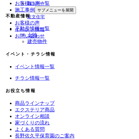
お客様の声一覧
職人紹介
施工事例
サブメニューを展開
不動産情報
注文住宅
お客様の声
不動産情報一覧
イベント情報
土地
お問い合わせ
建売物件
イベント・チラシ情報
イベント情報一覧
チラシ情報一覧
お役立ち情報
商品ラインナップ
エクステリア商品
オンライン相談
家づくりの流れ
よくある質問
長野佐久平保育園のご案内