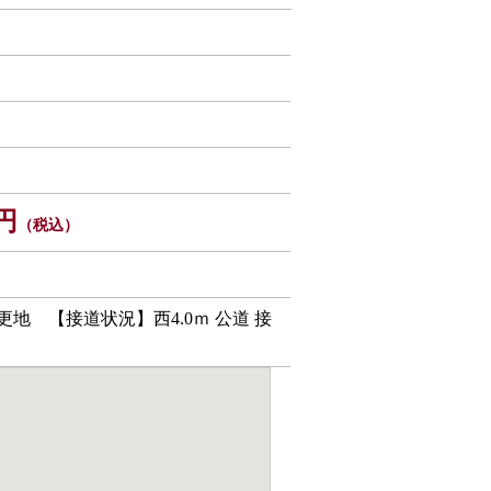
円
（税込）
更地 【接道状況】西4.0ｍ 公道 接