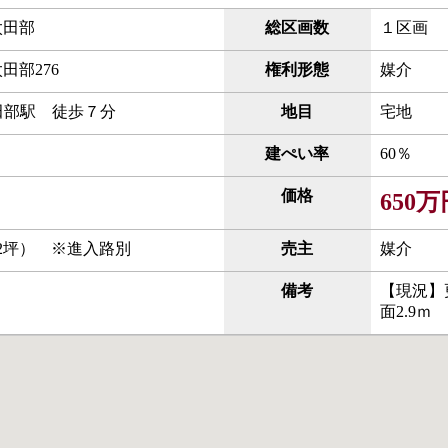
太田部
総区画数
１区画
田部276
権利形態
媒介
田部駅 徒歩７分
地目
宅地
建ぺい率
60％
価格
650万
3.52坪） ※進入路別
売主
媒介
備考
【現況】
面2.9ｍ