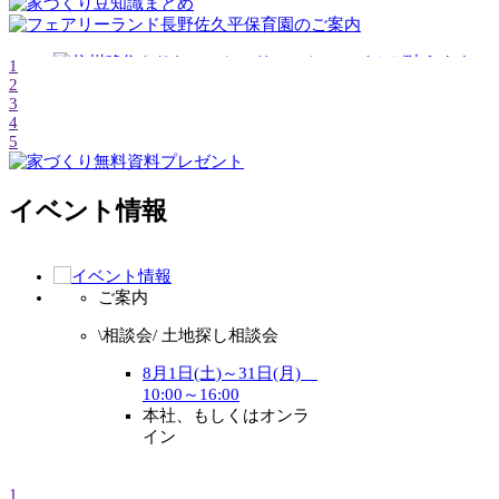
1
2
3
4
5
イベント情報
ご案内
ご案内
\相談会/ 土地探し相談会
\相談会
談会
8月1日(土)～31日(月)
10:00～16:00
8
本社、もしくはオンラ
10
イン
本
イ
1