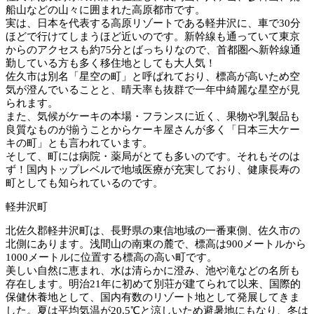
船山などの山々に囲まれた高原都市です。
実は、日本を代表する高原リゾートである軽井沢に、車で30分
ほどで行けてしまうほど近いのです。新幹線も通っていて東京
からのアクセスも約75分とばっちりなので、首都圏へ新幹線通
勤している方も多く移住地としても大人気！
佐久市は別名「星空の町」と呼ばれており、標高が高いため空
気が澄んでいることと、晴天率も抜群で一年中綺麗な星空が見
られます。
また、気候がケーキの本場・フランスに近く、果物や乳製品も
良質なものが揃うことからケーキ屋さんが多く「日本三大ケー
キの町」とも言われています。
そして、町には病院・薬局がとても多いのです。それもそのは
ず！国内トップレベルで地域医療が充実しており、健康長寿の
町としても知られているのです。
軽井沢町
北佐久郡軽井沢町は、長野県の東信地域の一番東側、佐久市の
北側にあります。浅間山の南東の麓で、標高は900メートルから
1000メートルに位置する標高の高い町です。
美しい自然に恵まれ、水は清らかに澄み、池や滝などの名所も
存在します。明治21年に初めて別荘が建てられて以来、国際的
保健休養地として、国内有数のリゾート地として発展してきま
した。夏は平均気温が20.5℃と涼しいため避暑地にもなり、冬は