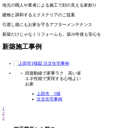
地元の職人や業者による施工で顔の見える家創り
建物と調和するエクステリアのご提案
引渡し後にもお家を守るアフターメンテナンス
新築だけじゃなくリフォームも。築20年後も安心を
新築施工事例
回遊動線で家事ラク 高い省
こだわり
エネ性能で実現する心地よい
リビング
お家
軽
上田市 T様
注
注文住宅事例
1
2
3