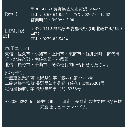
〒385-0053 長野県佐久市野沢323-22
【本社】
TEL：0267-64-0381 FAX：0267-64-0382
営業時間：9:00〜17:00
〒377-1412 群馬県吾妻郡長野原町北軽井沢1990-
【北軽井沢
4427
店】
TEL：0279-82-5454
[施工エリア]
東信 佐久市・小諸市・上田市・東御市・軽井沢町・御代田
町・北佐久郡・南佐久郡・小県郡
北信 長野市・千曲市 その他お問い合わせください。
[保有許可]
一般建設業許可 長野県知事（般-5）第22233号
二級建築事務所 長野県知事登録（佐久）E第26201号
宅地建物取引業 長野県知事（3）5253号
© 2020
佐久市、軽井沢町、上田市、長野市の注文住宅なら株
式会社リューケンハイム