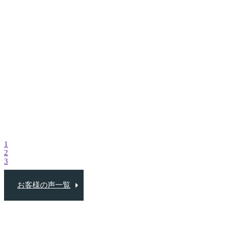
こんなに
れる営業
いだろう
した。
佐
1
2
3
お客様の声一覧