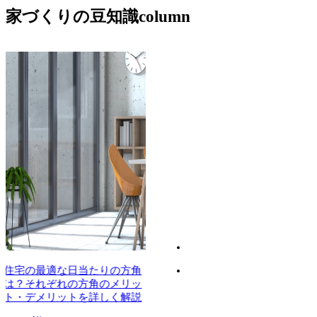
家づくりの豆知識
二世帯住宅は家族のライフス
水道管の
タイルに合わせた選択が重
水道管の
要！メリット・デメリット、
る
各間取りを解説