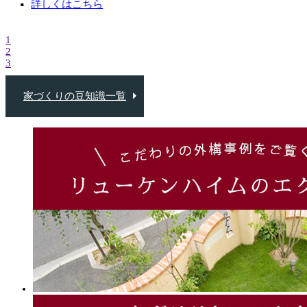
詳
詳しくはこちら
1
2
3
家づくりの豆知識一覧
住宅の最
は？それ
ト・デメ
詳