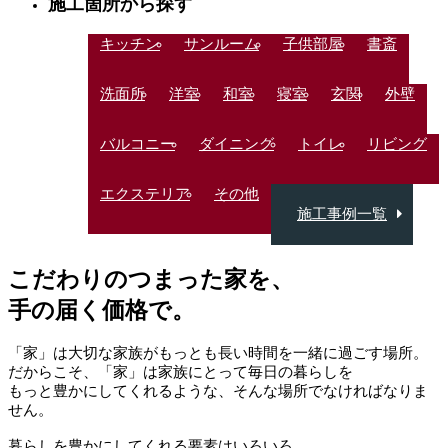
施工箇所から探す
キッチン
サンルーム
子供部屋
書斎
洗面所
洋室
和室
寝室
玄関
外壁
バルコニー
ダイニング
トイレ
リビング
エクステリア
その他
施工事例一覧
回遊動線
エネ性能
お家
こだわり
のつまった家を、
上
手の届く価格
で。
注
「家」は大切な家族がもっとも長い時間を一緒に過ごす場所。
だからこそ、「家」は家族にとって毎日の暮らしを
もっと豊かにしてくれるような、そんな場所でなければなりま
せん。
暮らしを豊かにしてくれる要素はいろいろ。