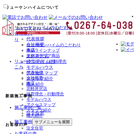
リューケンハイムについて
リューケンハイムのこだわり
会社案内
代表挨拶
り
会社概要
リューケンハイムのこだわり
本店
商品ラインナップ
北軽井沢店
エクステリア商品
リューケンハイムの
経営理念・行動理念
こと
モデルハウス
代表挨拶
アクセスマップ
会社概要
スタッフ紹介
本店
職人紹介
北軽井沢店
経営理念・行動理念
新築施工事例
モデルハウス
アクセスマップ
施工事例一覧
スタッフ紹介
注文住宅
職人紹介
施工事例
サブメニューを展開
お客様の声
注文住宅
お客様の声