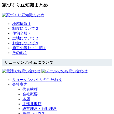
家づくり豆知識まとめ
地域情報
1
制度について
2
住宅全般
7
土地について
2
お金について
9
施工の流れ・手順
1
その他
2
リューケンハイムについて
リューケンハイムのこだわり
会社案内
代表挨拶
会社概要
本店
北軽井沢店
経営理念・行動理念
モデルハウス