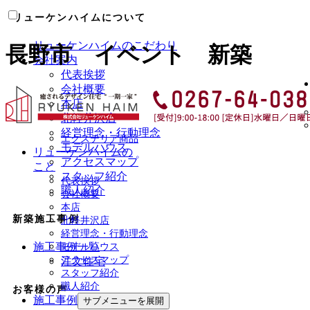
リューケンハイムについて
リューケンハイムのこだわり
長野市 イベント 新築
会社案内
代表挨拶
会社概要
本店
北軽井沢店
経営理念・行動理念
エクステリア商品
モデルハウス
リューケンハイムの
アクセスマップ
こと
スタッフ紹介
代表挨拶
職人紹介
会社概要
本店
新築施工事例
北軽井沢店
経営理念・行動理念
施工事例一覧
モデルハウス
アクセスマップ
注文住宅
スタッフ紹介
職人紹介
お客様の声
施工事例
サブメニューを展開