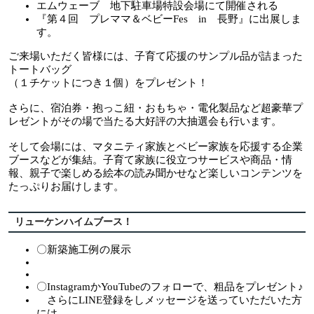
エムウェーブ 地下駐車場特設会場にて開催される
『第４回 プレママ＆ベビーFes in 長野』に出展しま
す。
ご来場いただく皆様には、子育て応援のサンプル品が詰まった
トートバッグ
（１チケットにつき１個）をプレゼント！
さらに、宿泊券・抱っこ紐・おもちゃ・電化製品など超豪華プ
レゼントがその場で当たる大好評の大抽選会も行います。
そして会場には、マタニティ家族とベビー家族を応援する企業
ブースなどが集結。子育て家族に役立つサービスや商品・情
報、親子で楽しめる絵本の読み聞かせなど楽しいコンテンツを
たっぷりお届けします。
リューケンハイムブース！
〇新築施工例の展示
〇InstagramかYouTubeのフォローで、粗品をプレゼント♪
さらにLINE登録をしメッセージを送っていただいた方
には