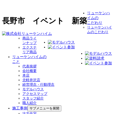
リューケンハ
イムの
長野市 イベント 新築
こだわり
リューケンハイ
ムのこだわり
商品ライ
ンナップ
エクステ
リア商品
リューケンハイムの
こと
代表挨拶
会社概要
本店
北軽井沢店
経営理念・行動理念
モデルハウス
アクセスマップ
スタッフ紹介
職人紹介
施工事例
サブメニューを展開
注文住宅