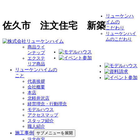
リューケンハ
イムの
佐久市 注文住宅 新築
こだわり
リューケンハイ
ムのこだわり
商品ライ
ンナップ
エクステ
リア商品
リューケンハイムの
こと
代表挨拶
会社概要
本店
北軽井沢店
経営理念・行動理念
モデルハウス
アクセスマップ
スタッフ紹介
職人紹介
施工事例
サブメニューを展開
注文住宅