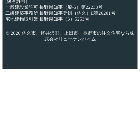
[保有許可]
一般建設業許可 長野県知事（般-5）第22233号
二級建築事務所 長野県知事登録（佐久）E第26201号
宅地建物取引業 長野県知事（3）5253号
© 2020
佐久市、軽井沢町、上田市、長野市の注文住宅なら株
式会社リューケンハイム