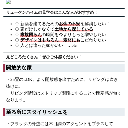
リューケンハイムの見学会はこんな人がおすすめ！
◇ 新築を建てるための
お金の不安
を解消したい！
◇ 家だけじゃなくて
土地から探している
◇
家族団らん
の時間を今よりもっと増やしたい
◇
デザインはもちろん、素材にも
こだわりたい
◇ 人とは違った家がいい …etc
見どころたくさん！ぜひご体感ください！
開放的な家
・25畳のLDK。より開放感を出すために、リビングは吹き
抜けに。
リビング階段はストリップ階段にすることで閉塞感が無く
なります。
至る所にスタイリッシュを
・ブラックの外壁には木目調のアクセントをプラスして