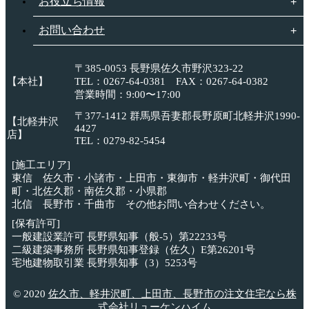
お役立ち情報
お問い合わせ
〒385-0053 長野県佐久市野沢323-22
【本社】
TEL：0267-64-0381 FAX：0267-64-0382
営業時間：9:00〜17:00
〒377-1412 群馬県吾妻郡長野原町北軽井沢1990-
【北軽井沢
4427
店】
TEL：0279-82-5454
[施工エリア]
東信 佐久市・小諸市・上田市・東御市・軽井沢町・御代田
町・北佐久郡・南佐久郡・小県郡
北信 長野市・千曲市 その他お問い合わせください。
[保有許可]
一般建設業許可 長野県知事（般-5）第22233号
二級建築事務所 長野県知事登録（佐久）E第26201号
宅地建物取引業 長野県知事（3）5253号
© 2020
佐久市、軽井沢町、上田市、長野市の注文住宅なら株
式会社リューケンハイム