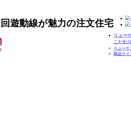
と回遊動線が魅力の注文住宅
リュー
こだわ
リューケ
商品ライ