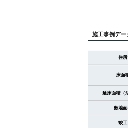
施工事例デー
住所
床面
延床面積（
敷地面
竣工