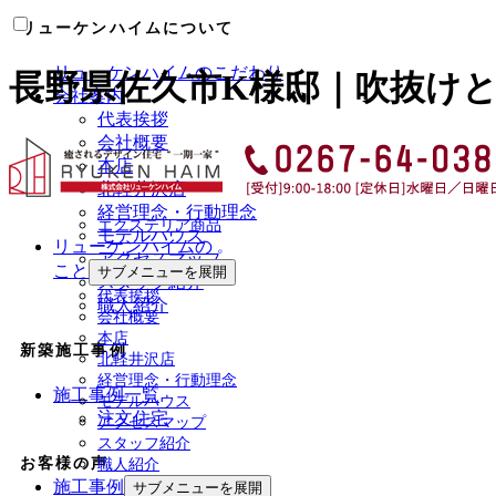
リューケンハイムについて
リューケンハイムのこだわり
長野県佐久市K様邸｜吹抜け
会社案内
代表挨拶
会社概要
本店
北軽井沢店
経営理念・行動理念
エクステリア商品
モデルハウス
リューケンハイムの
アクセスマップ
こと
サブメニューを展開
スタッフ紹介
代表挨拶
職人紹介
会社概要
本店
新築施工事例
北軽井沢店
経営理念・行動理念
施工事例一覧
モデルハウス
注文住宅
アクセスマップ
スタッフ紹介
お客様の声
職人紹介
施工事例
サブメニューを展開