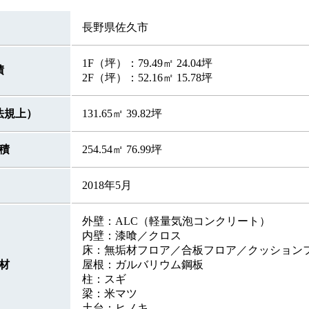
長野県佐久市
1F（坪）：79.49㎡ 24.04坪
積
2F（坪）：52.16㎡ 15.78坪
法規上）
131.65㎡ 39.82坪
積
254.54㎡ 76.99坪
2018年5月
外壁：ALC（軽量気泡コンクリート）
内壁：漆喰／クロス
床：無垢材フロア／合板フロア／クッション
材
屋根：ガルバリウム鋼板
柱：スギ
梁：米マツ
土台：ヒノキ