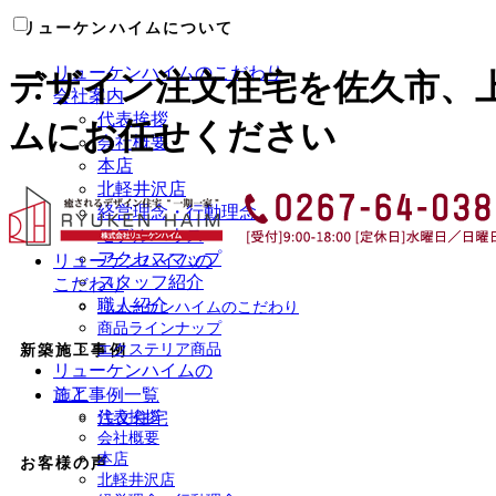
リューケンハイムについて
リューケンハイムのこだわり
デザイン注文住宅を佐久市、
会社案内
代表挨拶
ムにお任せください
会社概要
本店
北軽井沢店
経営理念・行動理念
モデルハウス
アクセスマップ
リューケンハイムの
スタッフ紹介
こだわり
職人紹介
リューケンハイムのこだわり
商品ラインナップ
エクステリア商品
新築施工事例
リューケンハイムの
こと
施工事例一覧
注文住宅
代表挨拶
会社概要
本店
お客様の声
北軽井沢店