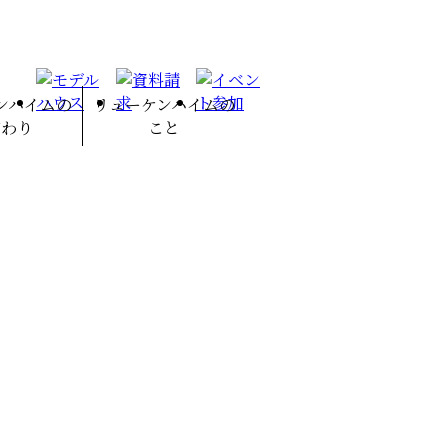
ンハイムの
リューケンハイムの
だわり
こと
ハイムのこだ
インナップ
テリア商品
経営理念・行動理念
アクセスマップ
スタッフ紹介
モデルハウス
北軽井沢店
代表挨拶
会社概要
職人紹介
本店
わり