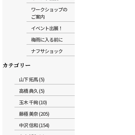
ワークショップの
ご案内
イベント出展！
梅雨に入る前に
ナフサショック
カテゴリー
山下 拓馬 (5)
高橋 典久 (5)
玉木 千絢 (10)
藤極 美奈 (205)
中沢 信和 (154)