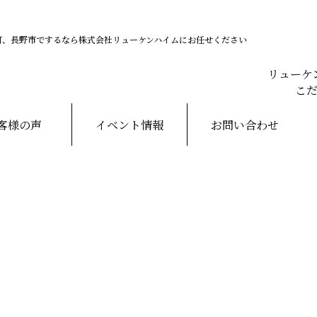
町、長野市でするなら株式会社リューケンハイムにお任せください
リューケ
こ
リューケン
商品ラ
エクス
客様の声
イベント情報
お問い合わせ