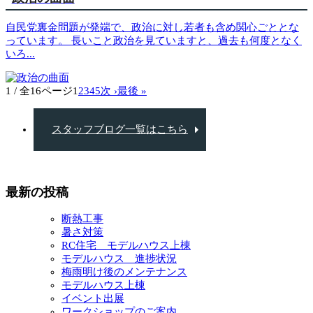
自民党裏金問題が発端で、政治に対し若者も含め関心ごととな
っています。 長いこと政治を見ていますと、過去も何度となく
いろ
...
1 / 全16ページ
1
2
3
4
5
次 ›
最後 »
スタッフブログ一覧はこちら
最新の投稿
断熱工事
暑さ対策
RC住宅 モデルハウス上棟
モデルハウス 進捗状況
梅雨明け後のメンテナンス
モデルハウス上棟
イベント出展
ワークショップのご案内