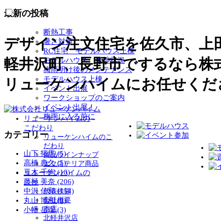
最新の投稿
断熱工事
デザイン注文住宅を佐久市、上
暑さ対策
RC住宅 モデルハウス上棟
軽井沢町、長野市でするなら株
モデルハウス 進捗状況
梅雨明け後のメンテナンス
モデルハウス上棟
リューケンハイムにお任せくだ
イベント出展
ワークショップのご案内
イベント出展！
梅雨に入る前に
リューケンハイムの
こだわり
カテゴリー
リューケンハイムのこ
だわり
山下 拓馬 (5)
商品ラインナップ
高橋 典久 (5)
エクステリア商品
玉木 千絢 (10)
リューケンハイムの
藤極 美奈 (206)
こと
中沢 信和 (154)
代表挨拶
丸山 博和 (9)
会社概要
本店
小幡 岳瑠 (3)
北軽井沢店