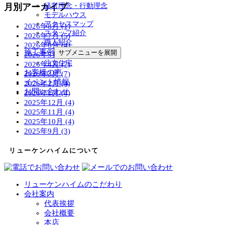
月別アーカイブ
経営理念・行動理念
モデルハウス
アクセスマップ
2026年8月 (1)
スタッフ紹介
2026年7月 (5)
職人紹介
2026年6月 (4)
施工事例
サブメニューを展開
2026年5月 (4)
注文住宅
2026年4月 (7)
お客様の声
2026年3月 (7)
イベント情報
2026年2月 (4)
お問い合わせ
2026年1月 (4)
2025年12月 (4)
2025年11月 (4)
2025年10月 (4)
2025年9月 (3)
リューケンハイムについて
リューケンハイムのこだわり
会社案内
代表挨拶
会社概要
本店