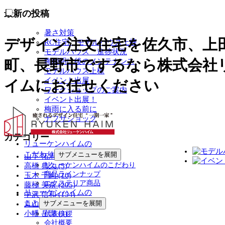
最新の投稿
暑さ対策
デザイン注文住宅を佐久市、上
RC住宅 モデルハウス上棟
モデルハウス 進捗状況
町、長野市でするなら株式会社
梅雨明け後のメンテナンス
モデルハウス上棟
イベント出展
イムにお任せください
ワークショップのご案内
イベント出展！
梅雨に入る前に
ナフサショック
カテゴリー
リューケンハイムの
こだわり
サブメニューを展開
山下 拓馬 (5)
リューケンハイムのこだわり
高橋 典久 (5)
商品ラインナップ
玉木 千絢 (10)
エクステリア商品
藤極 美奈 (205)
リューケンハイムの
中沢 信和 (154)
こと
サブメニューを展開
丸山 博和 (9)
小幡 岳瑠 (3)
代表挨拶
会社概要