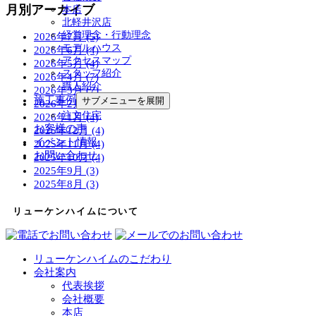
月別アーカイブ
本店
北軽井沢店
経営理念・行動理念
2026年7月 (5)
モデルハウス
2026年6月 (4)
アクセスマップ
2026年5月 (4)
スタッフ紹介
2026年4月 (7)
職人紹介
2026年3月 (7)
施工事例
サブメニューを展開
2026年2月 (4)
注文住宅
2026年1月 (4)
お客様の声
2025年12月 (4)
イベント情報
2025年11月 (4)
お問い合わせ
2025年10月 (4)
2025年9月 (3)
2025年8月 (3)
リューケンハイムについて
リューケンハイムのこだわり
会社案内
代表挨拶
会社概要
本店