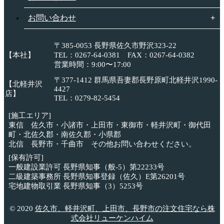
お問い合わせ
〒385-0053 長野県佐久市野沢323-22
【本社】
TEL：0267-64-0381 FAX：0267-64-0382
営業時間：9:00〜17:00
〒377-1412 群馬県吾妻郡長野原町北軽井沢1990-
【北軽井沢
4427
店】
TEL：0279-82-5454
[施工エリア]
東信 佐久市・小諸市・上田市・東御市・軽井沢町・御代田
町・北佐久郡・南佐久郡・小県郡
北信 長野市・千曲市 その他お問い合わせください。
[保有許可]
一般建設業許可 長野県知事（般-5）第22233号
二級建築事務所 長野県知事登録（佐久）E第26201号
宅地建物取引業 長野県知事（3）5253号
© 2020
佐久市、軽井沢町、上田市、長野市の注文住宅なら株
式会社リューケンハイム