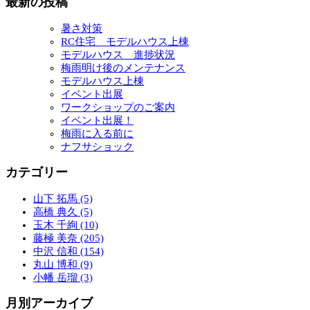
最新の投稿
暑さ対策
RC住宅 モデルハウス上棟
モデルハウス 進捗状況
梅雨明け後のメンテナンス
モデルハウス上棟
イベント出展
ワークショップのご案内
イベント出展！
梅雨に入る前に
ナフサショック
カテゴリー
山下 拓馬 (5)
高橋 典久 (5)
玉木 千絢 (10)
藤極 美奈 (205)
中沢 信和 (154)
丸山 博和 (9)
小幡 岳瑠 (3)
月別アーカイブ