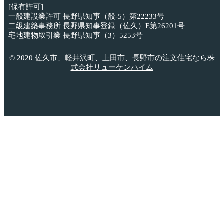
[保有許可]
一般建設業許可 長野県知事（般-5）第22233号
二級建築事務所 長野県知事登録（佐久）E第26201号
宅地建物取引業 長野県知事（3）5253号
© 2020
佐久市、軽井沢町、上田市、長野市の注文住宅なら株
式会社リューケンハイム