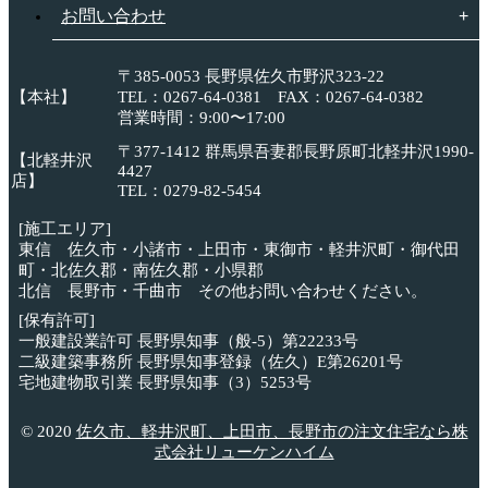
お問い合わせ
〒385-0053 長野県佐久市野沢323-22
【本社】
TEL：0267-64-0381 FAX：0267-64-0382
営業時間：9:00〜17:00
〒377-1412 群馬県吾妻郡長野原町北軽井沢1990-
【北軽井沢
4427
店】
TEL：0279-82-5454
[施工エリア]
東信 佐久市・小諸市・上田市・東御市・軽井沢町・御代田
町・北佐久郡・南佐久郡・小県郡
北信 長野市・千曲市 その他お問い合わせください。
[保有許可]
一般建設業許可 長野県知事（般-5）第22233号
二級建築事務所 長野県知事登録（佐久）E第26201号
宅地建物取引業 長野県知事（3）5253号
© 2020
佐久市、軽井沢町、上田市、長野市の注文住宅なら株
式会社リューケンハイム