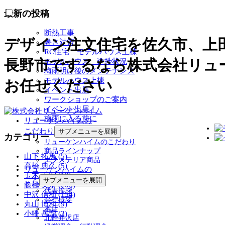
最新の投稿
断熱工事
デザイン注文住宅を佐久市、上
暑さ対策
RC住宅 モデルハウス上棟
長野市でするなら株式会社リュ
モデルハウス 進捗状況
梅雨明け後のメンテナンス
モデルハウス上棟
お任せください
イベント出展
ワークショップのご案内
イベント出展！
梅雨に入る前に
リューケンハイムの
こだわり
サブメニューを展開
カテゴリー
リューケンハイムのこだわり
商品ラインナップ
山下 拓馬 (5)
エクステリア商品
高橋 典久 (5)
リューケンハイムの
玉木 千絢 (10)
こと
サブメニューを展開
藤極 美奈 (206)
代表挨拶
中沢 信和 (154)
会社概要
丸山 博和 (9)
本店
小幡 岳瑠 (3)
北軽井沢店