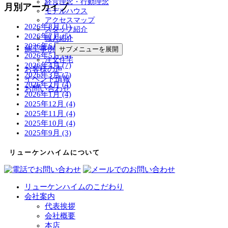
経営理念・行動理念
月別アーカイブ
モデルハウス
アクセスマップ
2026年8月 (1)
スタッフ紹介
2026年7月 (5)
職人紹介
2026年6月 (4)
施工事例
サブメニューを展開
2026年5月 (4)
注文住宅
2026年4月 (7)
お客様の声
2026年3月 (7)
イベント情報
2026年2月 (4)
お問い合わせ
2026年1月 (4)
2025年12月 (4)
2025年11月 (4)
2025年10月 (4)
2025年9月 (3)
リューケンハイムについて
リューケンハイムのこだわり
会社案内
代表挨拶
会社概要
本店