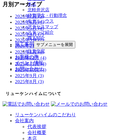
月別アーカイブ
本店
北軽井沢店
経営理念・行動理念
2026年7月 (5)
モデルハウス
2026年6月 (4)
アクセスマップ
2026年5月 (4)
スタッフ紹介
2026年4月 (7)
職人紹介
2026年3月 (7)
施工事例
サブメニューを展開
2026年2月 (4)
注文住宅
2026年1月 (4)
お客様の声
2025年12月 (4)
イベント情報
2025年11月 (4)
お問い合わせ
2025年10月 (4)
2025年9月 (3)
2025年8月 (3)
リューケンハイムについて
リューケンハイムのこだわり
会社案内
代表挨拶
会社概要
本店