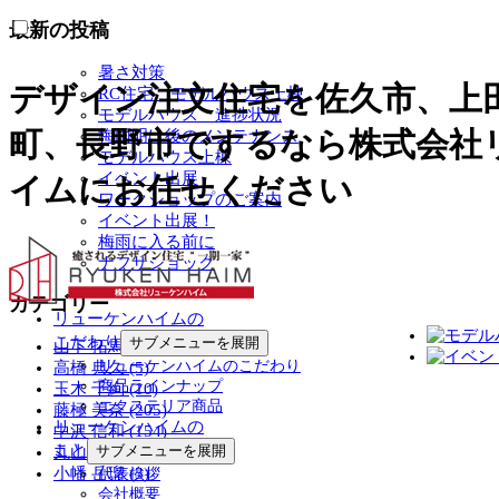
最新の投稿
暑さ対策
デザイン注文住宅を佐久市、上
RC住宅 モデルハウス上棟
モデルハウス 進捗状況
町、長野市でするなら株式会社
梅雨明け後のメンテナンス
モデルハウス上棟
イベント出展
イムにお任せください
ワークショップのご案内
イベント出展！
梅雨に入る前に
ナフサショック
カテゴリー
リューケンハイムの
こだわり
サブメニューを展開
山下 拓馬 (5)
リューケンハイムのこだわり
高橋 典久 (5)
商品ラインナップ
玉木 千絢 (10)
エクステリア商品
藤極 美奈 (205)
リューケンハイムの
中沢 信和 (154)
こと
サブメニューを展開
丸山 博和 (9)
小幡 岳瑠 (3)
代表挨拶
会社概要