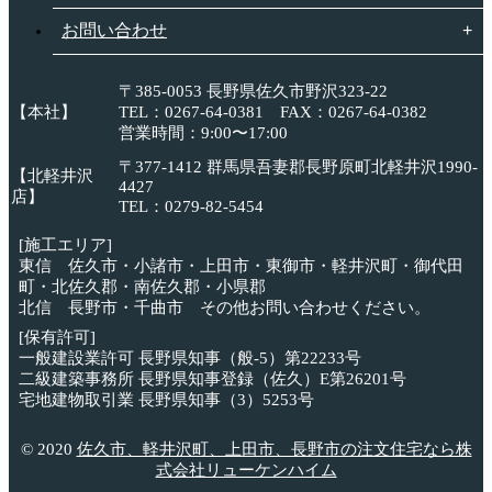
お問い合わせ
〒385-0053 長野県佐久市野沢323-22
【本社】
TEL：0267-64-0381 FAX：0267-64-0382
営業時間：9:00〜17:00
〒377-1412 群馬県吾妻郡長野原町北軽井沢1990-
【北軽井沢
4427
店】
TEL：0279-82-5454
[施工エリア]
東信 佐久市・小諸市・上田市・東御市・軽井沢町・御代田
町・北佐久郡・南佐久郡・小県郡
北信 長野市・千曲市 その他お問い合わせください。
[保有許可]
一般建設業許可 長野県知事（般-5）第22233号
二級建築事務所 長野県知事登録（佐久）E第26201号
宅地建物取引業 長野県知事（3）5253号
© 2020
佐久市、軽井沢町、上田市、長野市の注文住宅なら株
式会社リューケンハイム