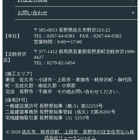
お問い合わせ
〒385-0053 長野県佐久市野沢323-22
【本社】
TEL：0267-64-0381 FAX：0267-64-0382
営業時間：9:00〜17:00
〒377-1412 群馬県吾妻郡長野原町北軽井沢1990-
【北軽井沢
4427
店】
TEL：0279-82-5454
[施工エリア]
東信 佐久市・小諸市・上田市・東御市・軽井沢町・御代田
町・北佐久郡・南佐久郡・小県郡
北信 長野市・千曲市 その他お問い合わせください。
[保有許可]
一般建設業許可 長野県知事（般-5）第22233号
二級建築事務所 長野県知事登録（佐久）E第26201号
宅地建物取引業 長野県知事（3）5253号
© 2020
佐久市、軽井沢町、上田市、長野市の注文住宅なら株
式会社リューケンハイム