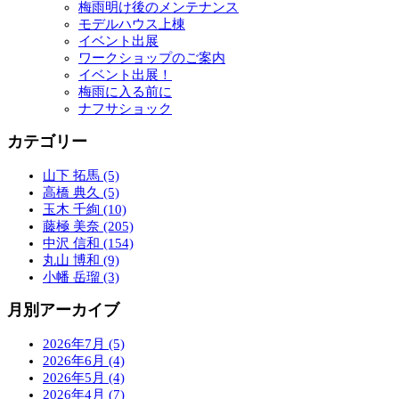
梅雨明け後のメンテナンス
モデルハウス上棟
イベント出展
ワークショップのご案内
イベント出展！
梅雨に入る前に
ナフサショック
カテゴリー
山下 拓馬 (5)
高橋 典久 (5)
玉木 千絢 (10)
藤極 美奈 (205)
中沢 信和 (154)
丸山 博和 (9)
小幡 岳瑠 (3)
月別アーカイブ
2026年7月 (5)
2026年6月 (4)
2026年5月 (4)
2026年4月 (7)