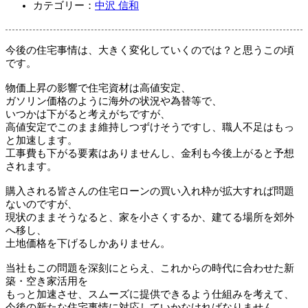
カテゴリー：
中沢 信和
今後の住宅事情は、大きく変化していくのでは？と思うこの頃
です。
物価上昇の影響で住宅資材は高値安定、
ガソリン価格のように海外の状況や為替等で、
いつかは下がると考えがちですが、
高値安定でこのまま維持しつずけそうですし、職人不足はもっ
と加速します。
工事費も下がる要素はありませんし、金利も今後上がると予想
されます。
購入される皆さんの住宅ローンの買い入れ枠が拡大すれば問題
ないのですが、
現状のままそうなると、家を小さくするか、建てる場所を郊外
へ移し、
土地価格を下げるしかありません。
当社もこの問題を深刻にとらえ、これからの時代に合わせた新
築・空き家活用を
もっと加速させ、スムーズに提供できるよう仕組みを考えて、
今後の新たな住宅事情に対応していかなければなりません。