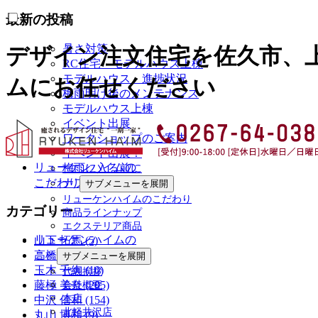
最新の投稿
暑さ対策
デザイン注文住宅を佐久市、
RC住宅 モデルハウス上棟
モデルハウス 進捗状況
ムにお任せください
梅雨明け後のメンテナンス
モデルハウス上棟
イベント出展
ワークショップのご案内
イベント出展！
リューケンハイムの
梅雨に入る前に
こだわり
ナフサショック
サブメニューを展開
リューケンハイムのこだわり
カテゴリー
商品ラインナップ
エクステリア商品
リューケンハイムの
山下 拓馬 (5)
こと
高橋 典久 (5)
サブメニューを展開
玉木 千絢 (10)
代表挨拶
藤極 美奈 (205)
会社概要
本店
中沢 信和 (154)
北軽井沢店
丸山 博和 (9)