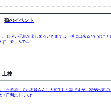
孫のイベント
。 自分が元気で楽しめるときまでは、孫に出来るだけのこと
ます、楽しみで
...
上棟
んまた参加している皆さんに大変失礼な話ですが、家が出来てい
は２日間集中して作
...