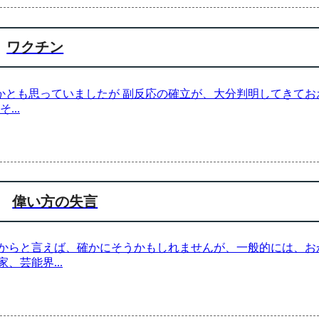
ワクチン
うかとも思っていましたが 副反応の確立が、大分判明してきて
 そ
...
偉い方の失言
からと言えば、確かにそうかもしれませんが、一般的には、お
家、芸能界
...