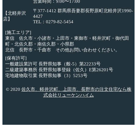
営業時間：9:00〜17:00
〒377-1412 群馬県吾妻郡長野原町北軽井沢1990-
【北軽井沢
4427
店】
TEL：0279-82-5454
[施工エリア]
東信 佐久市・小諸市・上田市・東御市・軽井沢町・御代田
町・北佐久郡・南佐久郡・小県郡
北信 長野市・千曲市 その他お問い合わせください。
[保有許可]
一般建設業許可 長野県知事（般-5）第22233号
二級建築事務所 長野県知事登録（佐久）E第26201号
宅地建物取引業 長野県知事（3）5253号
© 2020
佐久市、軽井沢町、上田市、長野市の注文住宅なら株
式会社リューケンハイム