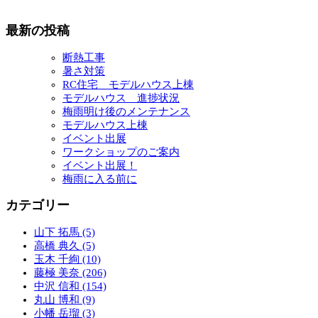
最新の投稿
断熱工事
暑さ対策
RC住宅 モデルハウス上棟
モデルハウス 進捗状況
梅雨明け後のメンテナンス
モデルハウス上棟
イベント出展
ワークショップのご案内
イベント出展！
梅雨に入る前に
カテゴリー
山下 拓馬 (5)
高橋 典久 (5)
玉木 千絢 (10)
藤極 美奈 (206)
中沢 信和 (154)
丸山 博和 (9)
小幡 岳瑠 (3)