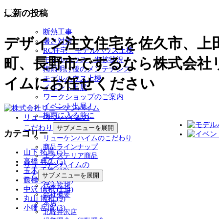
最新の投稿
断熱工事
デザイン注文住宅を佐久市、上
暑さ対策
RC住宅 モデルハウス上棟
町、長野市でするなら株式会社
モデルハウス 進捗状況
梅雨明け後のメンテナンス
モデルハウス上棟
イムにお任せください
イベント出展
ワークショップのご案内
イベント出展！
梅雨に入る前に
リューケンハイムの
こだわり
サブメニューを展開
カテゴリー
リューケンハイムのこだわり
商品ラインナップ
山下 拓馬 (5)
エクステリア商品
高橋 典久 (5)
リューケンハイムの
玉木 千絢 (10)
こと
サブメニューを展開
藤極 美奈 (206)
代表挨拶
中沢 信和 (154)
会社概要
丸山 博和 (9)
本店
小幡 岳瑠 (3)
北軽井沢店