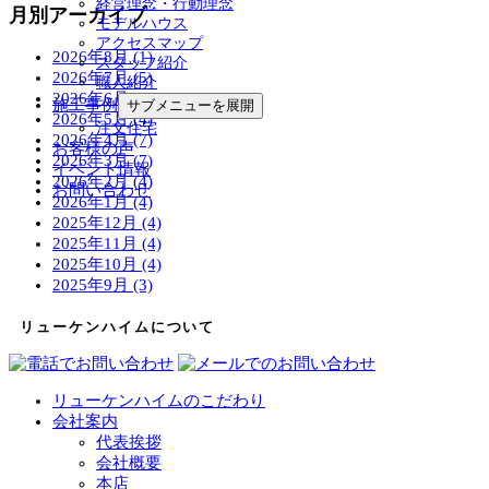
経営理念・行動理念
月別アーカイブ
モデルハウス
アクセスマップ
2026年8月 (1)
スタッフ紹介
2026年7月 (5)
職人紹介
2026年6月 (4)
施工事例
サブメニューを展開
2026年5月 (4)
注文住宅
2026年4月 (7)
お客様の声
2026年3月 (7)
イベント情報
2026年2月 (4)
お問い合わせ
2026年1月 (4)
2025年12月 (4)
2025年11月 (4)
2025年10月 (4)
2025年9月 (3)
リューケンハイムについて
リューケンハイムのこだわり
会社案内
代表挨拶
会社概要
本店