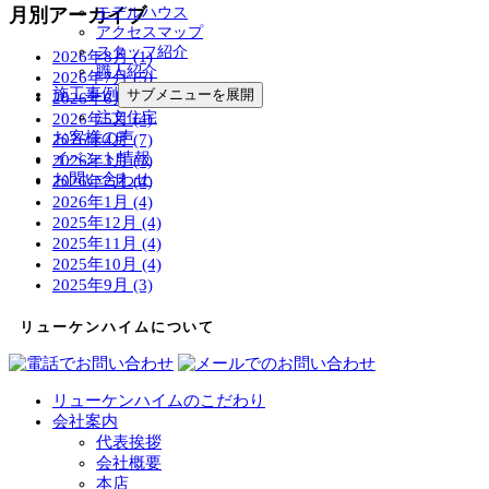
月別アーカイブ
モデルハウス
アクセスマップ
スタッフ紹介
2026年8月 (1)
職人紹介
2026年7月 (5)
施工事例
サブメニューを展開
2026年6月 (4)
注文住宅
2026年5月 (4)
お客様の声
2026年4月 (7)
イベント情報
2026年3月 (7)
お問い合わせ
2026年2月 (4)
2026年1月 (4)
2025年12月 (4)
2025年11月 (4)
2025年10月 (4)
2025年9月 (3)
リューケンハイムについて
リューケンハイムのこだわり
会社案内
代表挨拶
会社概要
本店