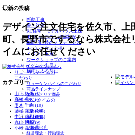
最新の投稿
断熱工事
デザイン注文住宅を佐久市、上
暑さ対策
RC住宅 モデルハウス上棟
町、長野市でするなら株式会社
モデルハウス 進捗状況
梅雨明け後のメンテナンス
モデルハウス上棟
イムにお任せください
イベント出展
ワークショップのご案内
イベント出展！
梅雨に入る前に
リューケンハイムの
こだわり
カテゴリー
リューケンハイムのこだわり
商品ラインナップ
山下 拓馬 (5)
エクステリア商品
高橋 典久 (5)
リューケンハイムの
玉木 千絢 (10)
こと
藤極 美奈 (206)
代表挨拶
中沢 信和 (154)
会社概要
丸山 博和 (9)
本店
北軽井沢店
小幡 岳瑠 (3)
経営理念・行動理念