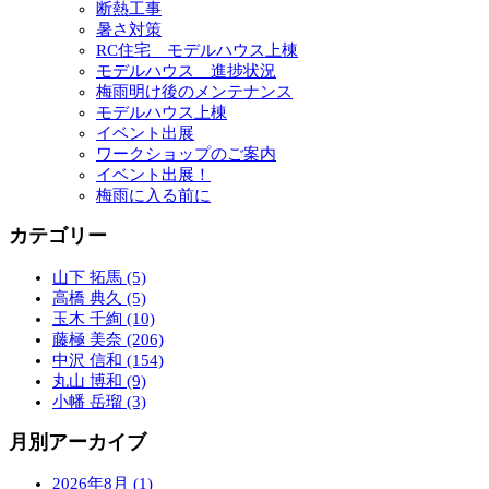
断熱工事
暑さ対策
RC住宅 モデルハウス上棟
モデルハウス 進捗状況
梅雨明け後のメンテナンス
モデルハウス上棟
イベント出展
ワークショップのご案内
イベント出展！
梅雨に入る前に
カテゴリー
山下 拓馬 (5)
高橋 典久 (5)
玉木 千絢 (10)
藤極 美奈 (206)
中沢 信和 (154)
丸山 博和 (9)
小幡 岳瑠 (3)
月別アーカイブ
2026年8月 (1)