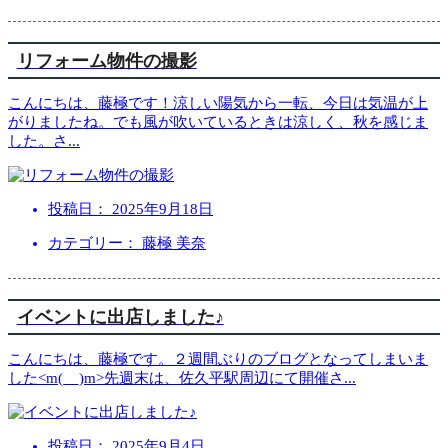
リフォーム物件の撮影
こんにちは、藤極です！涼しい陽気から一転、今日は気温が上
がりましたね。でも風が吹いているときは涼しく、秋を感じま
した。さ
...
投稿日：
2025年9月18日
カテゴリー： 藤極 美奈
イベントに出店しました♪
こんにちは、藤極です。２週間ぶりのブログとなってしまいま
した<m(__)m>先週末は、佐久平駅周辺にて開催さ
...
投稿日：
2025年9月4日