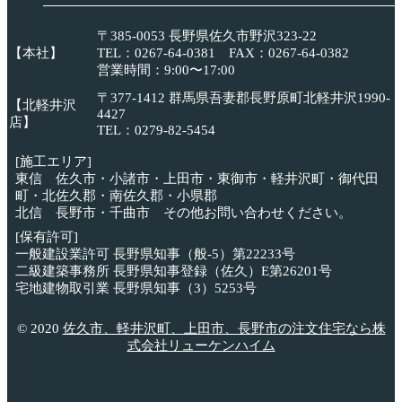
〒385-0053 長野県佐久市野沢323-22
【本社】
TEL：0267-64-0381 FAX：0267-64-0382
営業時間：9:00〜17:00
〒377-1412 群馬県吾妻郡長野原町北軽井沢1990-
【北軽井沢
4427
店】
TEL：0279-82-5454
[施工エリア]
東信 佐久市・小諸市・上田市・東御市・軽井沢町・御代田
町・北佐久郡・南佐久郡・小県郡
北信 長野市・千曲市 その他お問い合わせください。
[保有許可]
一般建設業許可 長野県知事（般-5）第22233号
二級建築事務所 長野県知事登録（佐久）E第26201号
宅地建物取引業 長野県知事（3）5253号
© 2020
佐久市、軽井沢町、上田市、長野市の注文住宅なら株
式会社リューケンハイム