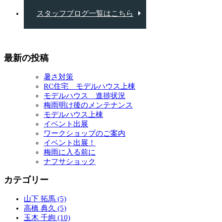
スタッフブログ一覧はこちら
最新の投稿
暑さ対策
RC住宅 モデルハウス上棟
モデルハウス 進捗状況
梅雨明け後のメンテナンス
モデルハウス上棟
イベント出展
ワークショップのご案内
イベント出展！
梅雨に入る前に
ナフサショック
カテゴリー
山下 拓馬 (5)
高橋 典久 (5)
玉木 千絢 (10)